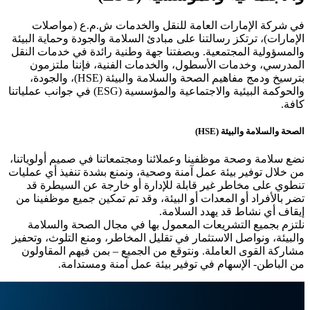
في شركة الإمارات العامة للنقل والخدمات ش.م.ع (مواصلات
الإمارات)، ترتكز رسالتنا على مبادئ السلامة والجودة وحماية البيئة
والمسؤولية المجتمعية. وبصفتنا جهة وطنية رائدة في خدمات النقل
المدرسي، وخدمات الأسطول، والخدمات الفنية، فإننا ملتزمون
بترسيخ ودمج مفاهيم الصحة والسلامة والبيئة (HSE)، والجودة،
والحوكمة البيئية والاجتماعية والمؤسسية (ESG) في جوانب عملياتنا
كافة.
الصحة والسلامة والبيئة (HSE)
نضع سلامة وصحة موظفينا وعملائنا ومجتمعاتنا في صميم أولوياتنا،
من خلال توفير بيئة عمل آمنة وصحية، ونمنع بشدة تنفيذ أي عمليات
تنطوي على مخاطر غير قابلة للإدارة أو خارجة عن السيطرة قد
تضر بالأفراد أو المعدات أو البيئة، وقد تم تمكين جميع موظفينا من
إيقاف أي نشاط قد يهدد السلامة.
نلتزم بجميع التشريعات المعمول بها في مجال الصحة والسلامة
والبيئة، ونواصل الاستثمار في تقليل المخاطر، ومنع التلوث، وتحفيز
مشاركة القوى العاملة. ونتوقع من الجميع – بمن فيهم المقاولون
من الباطن- الإسهام في توفير بيئة عمل آمنة ومستدامة.